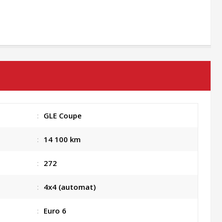
:
GLE Coupe
:
14 100 km
:
272
:
4x4 (automat)
:
Euro 6