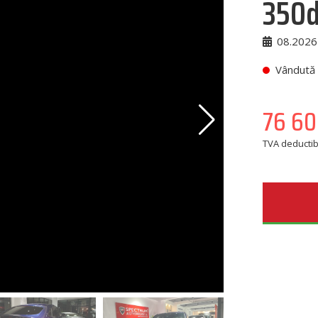
350d
08.2026
Vândută
76 6
TVA deductibi