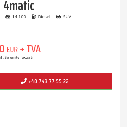
 4matic
14 100
Diesel
SUV
00
+ TVA
EUR
l , Se emite factură
+40 743 77 55 22