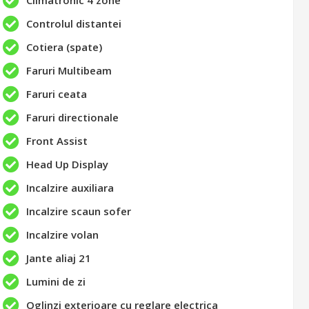
Climatronic 4 zone
Controlul distantei
Cotiera (spate)
Faruri Multibeam
Faruri ceata
Faruri directionale
Front Assist
Head Up Display
Incalzire auxiliara
Incalzire scaun sofer
Incalzire volan
Jante aliaj 21
Lumini de zi
Oglinzi exterioare cu reglare electrica